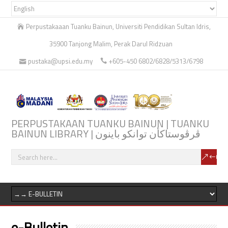
Perpustakaaan Tuanku Bainun, Universiti Pendidikan Sultan Idris,
35900 Tanjong Malim, Perak Darul Ridzuan
pustaka@upsi.edu.my
+605-450 6802/6828/5313/6798
PERPUSTAKAAN TUANKU BAINUN | TUANKU
BAINUN LIBRARY | ڤرڤوستاكأن توانكو باينون
e-Bulletin