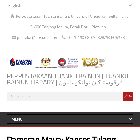
Perpustakaaan Tuanku Bainun, Universiti Pendidikan Sultan Idris,
35900 Tanjong Malim, Perak Darul Ridzuan
pustaka@upsi.edu.my
+605-450 6802/6828/5313/6798
PERPUSTAKAAN TUANKU BAINUN | TUANKU
BAINUN LIBRARY | ڤرڤوستاكأن توانكو باينون
Pameran Maya: Kanser Tulang