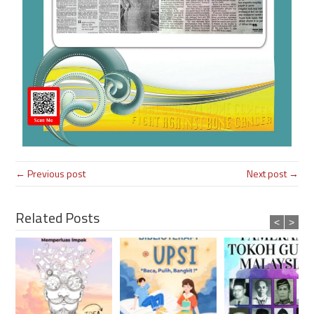
← Previous post
Next post →
Related Posts
<
>