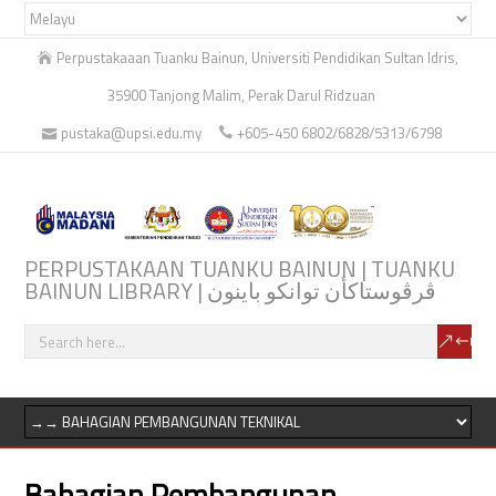
Perpustakaaan Tuanku Bainun, Universiti Pendidikan Sultan Idris,
35900 Tanjong Malim, Perak Darul Ridzuan
pustaka@upsi.edu.my
+605-450 6802/6828/5313/6798
PERPUSTAKAAN TUANKU BAINUN | TUANKU
BAINUN LIBRARY | ڤرڤوستاكأن توانكو باينون
Bahagian Pembangunan