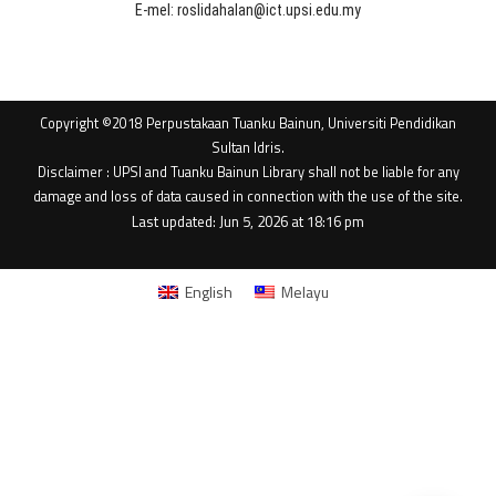
E-mel: roslidahalan@ict.upsi.edu.my
Copyright ©2018 Perpustakaan Tuanku Bainun, Universiti Pendidikan
Sultan Idris.
Disclaimer : UPSI and Tuanku Bainun Library shall not be liable for any
damage and loss of data caused in connection with the use of the site.
Last updated: Jun 5, 2026 at 18:16 pm
English
Melayu