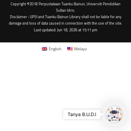
Copyright ©2018 Perpustakaan Tuanku Bainun, Universiti Pendidikan
Sultan Idris.
Disclaimer : UPSI and Tuanku Bainun Library shall not be liable for any
damage and loss of data caused in connection with the use of the site.
Last updated: Jun 18, 2026 at 15:11 pm
English
Melayu
Tanya B
Tanya B.U.D.I