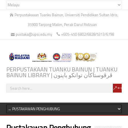
Perpustakaaan Tuanku Bainun, Universiti Pendidikan Sultan Idris,
35900 Tanjong Malim, Perak Darul Ridzuan
pustaka@upsi.edu.my
+605-450 6802/6828/5313/6798
PERPUSTAKAAN TUANKU BAINUN | TUANKU
BAINUN LIBRARY | ڤرڤوستاكأن توانكو باينون
Pustakawan Penghubung