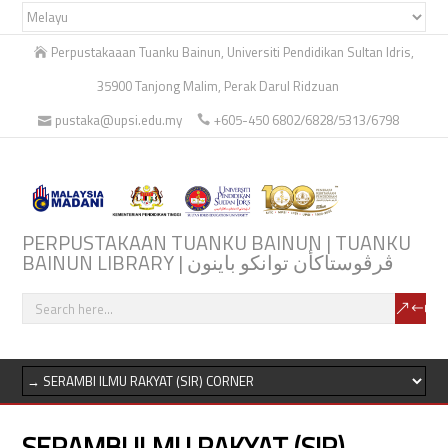
Perpustakaaan Tuanku Bainun, Universiti Pendidikan Sultan Idris,
35900 Tanjong Malim, Perak Darul Ridzuan
pustaka@upsi.edu.my
+605-450 6802/6828/5313/6798
PERPUSTAKAAN TUANKU BAINUN | TUANKU
BAINUN LIBRARY | ڤرڤوستاكأن توانكو باينون
SERAMBI ILMU RAKYAT (SIR)