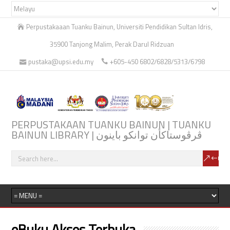
Perpustakaaan Tuanku Bainun, Universiti Pendidikan Sultan Idris,
35900 Tanjong Malim, Perak Darul Ridzuan
pustaka@upsi.edu.my
+605-450 6802/6828/5313/6798
PERPUSTAKAAN TUANKU BAINUN | TUANKU
BAINUN LIBRARY | ڤرڤوستاكأن توانكو باينون
eBuku Akses Terbuka