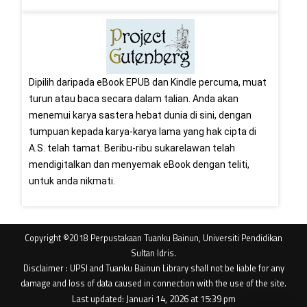
Dipilih daripada eBook EPUB dan Kindle percuma, muat
turun atau baca secara dalam talian. Anda akan
menemui karya sastera hebat dunia di sini, dengan
tumpuan kepada karya-karya lama yang hak cipta di
A.S. telah tamat. Beribu-ribu sukarelawan telah
mendigitalkan dan menyemak eBook dengan teliti,
untuk anda nikmati.
Copyright ©2018 Perpustakaan Tuanku Bainun, Universiti Pendidikan
Sultan Idris.
Disclaimer : UPSI and Tuanku Bainun Library shall not be liable for any
damage and loss of data caused in connection with the use of the site.
Last updated: Januari 14, 2026 at 15:39 pm